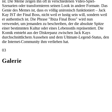
Hinweis:
FOOZ ist ein Freizeitprojekt. Diese Meme-Erklärung
kann vereinfacht, unvollständig oder veraltet sein.
Direkt springen
TL;DR
Ursprung
Mechanik
Galerie
Status
Bewerten
Korrektur
senden
Auf einen Blick
Aufrufe gesamt: 68 · Letzte 7 Tage: 13
Alle Memes
Jahr 2025
Zufallsmeme öffnen
Ähnliche Memes
2026
365 Buttons
2025
Tralalero Tralala
2025
67
2025
Bombardino Crocodilo
FOOZ
MemeRadar
FOOZ erklärt Memes verständlich: Ursprung, Pointe, Mechanik,
typische Varianten und den kulturellen Kontext dahinter.