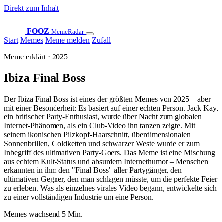
Direkt zum Inhalt
FOOZ
MemeRadar
Start
Memes
Meme melden
Zufall
Meme erklärt · 2025
Ibiza Final Boss
Der Ibiza Final Boss ist eines der größten Memes von 2025 – aber
mit einer Besonderheit: Es basiert auf einer echten Person. Jack Kay,
ein britischer Party-Enthusiast, wurde über Nacht zum globalen
Internet-Phänomen, als ein Club-Video ihn tanzen zeigte. Mit
seinem ikonischen Pilzkopf-Haarschnitt, überdimensionalen
Sonnenbrillen, Goldketten und schwarzer Weste wurde er zum
Inbegriff des ultimativen Party-Goers. Das Meme ist eine Mischung
aus echtem Kult-Status und absurdem Internethumor – Menschen
erkannten in ihm den "Final Boss" aller Partygänger, den
ultimativen Gegner, den man schlagen müsste, um die perfekte Feier
zu erleben. Was als einzelnes virales Video begann, entwickelte sich
zu einer vollständigen Industrie um eine Person.
Memes
wachsend
5 Min.