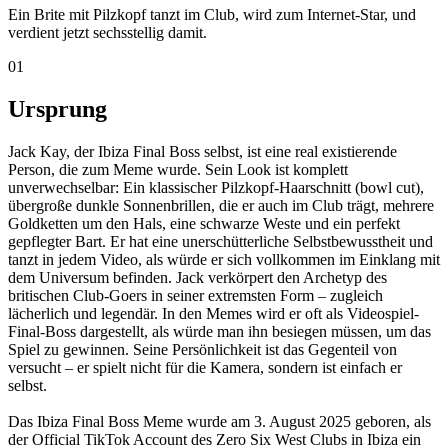
Mechanik
Das Ibiza Final Boss Meme funktioniert auf der Basis von Video-
Game-Logik. In Videospielen ist der "Final Boss" der letzte und
schwierigste Gegner, den man besiegen muss. Die Internet-
Community wählte Jack Kay zum "Final Boss" aller Partygänger –
nicht weil er besonders muskulös oder bedrohlich ist, sondern weil
er einfach unerschütterlich, unbeirrt und komplett in seinem Element
ist. Die Meme zeigen ihn oft in verschiedenen Video-Spiel-
Szenarien oder transformieren seinen Look in andere Formate. Das
Genie des Memes ist, dass es völlig unironisch funktioniert – Jack
Kay IST der Final Boss, nicht weil er lustig sein will, sondern weil
er authentisch ist. Die Phrase "Ibiza Final Boss" wird nun
verwendet, um jemanden zu beschreiben, der die absolute Spitze
einer bestimmten Kultur oder eines Lebensstils repräsentiert. Die
Komik entsteht aus der Diskrepanz zwischen Jack Kays
durchschnittlichem Aussehen und dem Ultimate-Legend-Status, den
die Internet-Community ihm verliehen hat.
03
Galerie