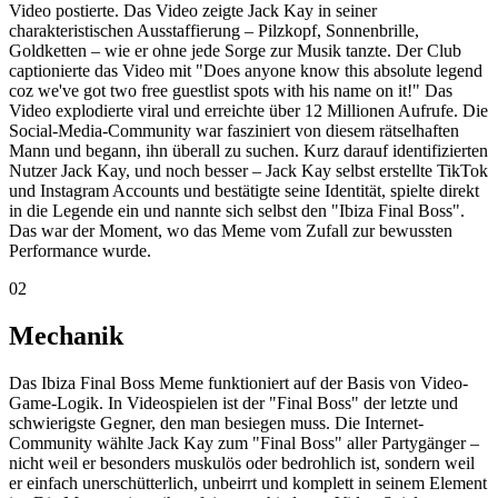
Bildhinweis:
Dieses Bild wurde von FOOZ
eigenständig mithilfe von KI generiert und dient der
thematischen Einordnung. Es handelt sich nicht um
fremdes Bildmaterial.
Bild in voller Größe öffnen
04
Info
TikTok (Ursprung), Instagram, X/Twitter, Reddit, YouTube. Das
Meme verbreitete sich explosionsartig über alle sozialen Medien.
Community-Signal
War die Erklärung hilfreich?
Deine Bewertung hilft dabei, gute Erklärungen sichtbarer zu
machen und unklare Einträge zu verbessern. Es ist kein Konto nötig.
✓
Gut erklärt
1
↑
Gerade relevant
0
?
Bitte nachschärfen
0